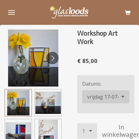
Ga
direct
naar
de
Workshop Art
hoofdinhoud
Work
€ 85,00
Datums:
In
winkelwage