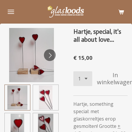
Ga
direct
naar
de
Hartje, special, it's
hoofdinhoud
all about love...
€ 15,00
In
winkelwage
Hartje, something
special: met
glaskorreltjes erop
gesmolten! Grootte
+