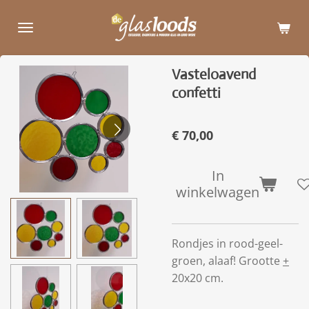
Ga
direct
naar
de
Vasteloavend
hoofdinhoud
confetti
€ 70,00
In
winkelwagen
Rondjes in rood-geel-
groen, alaaf! Grootte
+
20x20 cm.