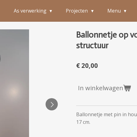
e
As verwerking
Projecten
Menu
Ballonnetje op v
structuur
€ 20,00
In winkelwagen
Ballonnetje met pin in ho
17 cm.