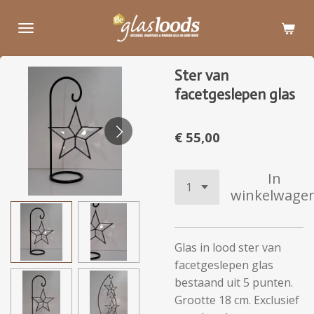
Ga
direct
naar
de
Ster van
hoofdinhoud
facetgeslepen glas
€ 55,00
In
winkelwage
Glas in lood ster van
facetgeslepen glas
bestaand uit 5 punten.
Grootte 18 cm. Exclusief