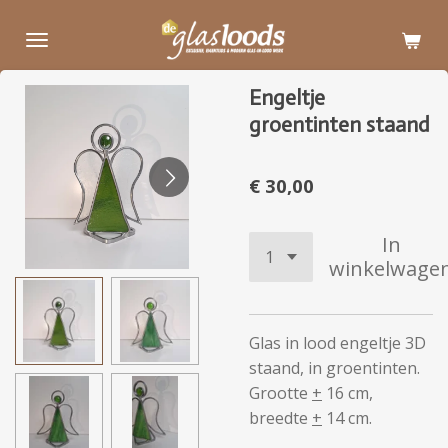
Ga
direct
naar
Engeltje
de
groentinten staand
hoofdinhoud
€ 30,00
In
winkelwage
Glas in lood engeltje 3D
staand, in groentinten.
Grootte
+
16 cm,
breedte
+
14 cm.