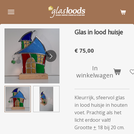
Ga
direct
naar
de
Glas in lood huisje
hoofdinhoud
€ 75,00
In
winkelwagen
Kleurrijk, sfeervol glas
in lood huisje in houten
voet. Prachtig als het
licht erdoor valt!
Grootte
+
18 bij 20 cm.