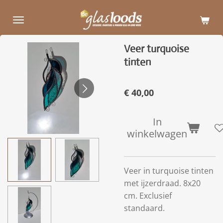
Ga
direct
naar
Veer turquoise
de
tinten
hoofdinhoud
€ 40,00
In
winkelwagen
Veer in turquoise tinten
met ijzerdraad. 8x20
cm. Exclusief
standaard.